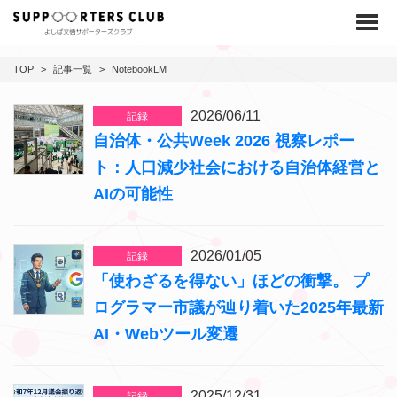
Toggl
TOP
>
記事一覧
>
NotebookLM
2026/06/11
記録
自治体・公共Week 2026 視察レポー
ト：人口減少社会における自治体経営と
AIの可能性
2026/01/05
記録
「使わざるを得ない」ほどの衝撃。 プ
ログラマー市議が辿り着いた2025年最新
AI・Webツール変遷
2025/12/31
記録